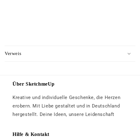
a
l
t
E
i
Verweis
n
k
l
a
Über SketchmeUp
p
Kreative und individuelle Geschenke, die Herzen
p
b
erobern. Mit Liebe gestaltet und in Deutschland
a
hergestellt. Deine Ideen, unsere Leidenschaft
r
e
Hilfe & Kontakt
r