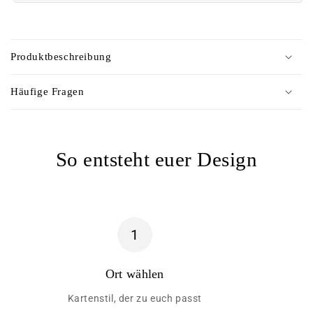
E
i
Produktbeschreibung
n
k
Häufige Fragen
l
a
p
So entsteht euer Design
p
b
a
r
e
1
r
I
Ort wählen
n
Kartenstil, der zu euch passt
h