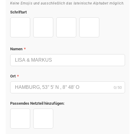
Keine Emojis und ausschließlich das lateinische Alphabet möglich.
Schriftart
DancingScript-Bold
JosefinSans-Bold
PlayfairDisplay-SemiBold
Satisfy-Regular
Namen
*
Ort
*
0/50
Passendes Netzteil hinzufügen:
Ohne Netzteil
Mit Netzteil +€9,95