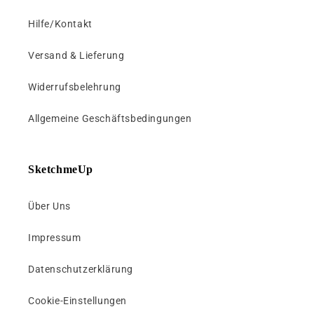
I
Hilfe/Kontakt
n
h
Versand & Lieferung
a
l
Widerrufsbelehrung
t
Allgemeine Geschäftsbedingungen
SketchmeUp
Über Uns
Impressum
Datenschutzerklärung
Cookie-Einstellungen