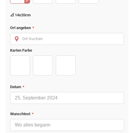
📐 14x20cm
Ort angeben
*
Ort Suchen
Karten Farbe
Natur
Weiß/Schwarz
Schwarz/Weiß
Datum
*
Wunschtext
*