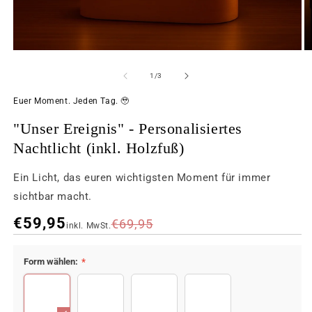
von
1
/
3
Euer Moment. Jeden Tag. 🥹
"Unser Ereignis" - Personalisiertes
Nachtlicht (inkl. Holzfuß)
Ein Licht, das euren wichtigsten Moment für immer
sichtbar macht.
€59,95
€69,95
inkl. MwSt.
FARBE
GRÖSSE
Form wählen:
*
14x20 cm
Acryl
Rechteck
Quadrat
Herz
Kreis