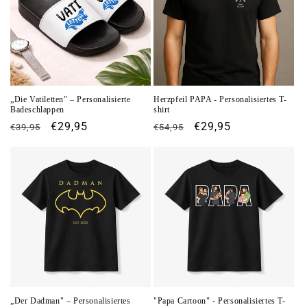
„Die Vatiletten" – Personalisierte
Herzpfeil PAPA - Personalisiertes T-
Badeschlappen
shirt
Normaler
Verkaufspreis
€29,95
Normaler
Verkaufspreis
€29,95
€39,95
€54,95
Preis
Preis
„Der Dadman" – Personalisiertes
"Papa Cartoon" - Personalisiertes T-