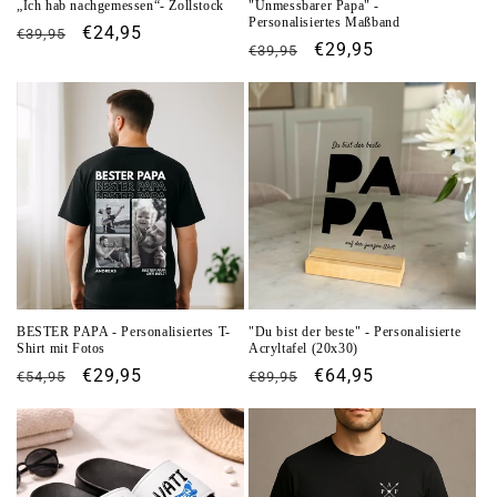
„Ich hab nachgemessen“- Zollstock
"Unmessbarer Papa" -
Personalisiertes Maßband
Normaler
Verkaufspreis
€24,95
€39,95
Normaler
Verkaufspreis
€29,95
€39,95
Preis
Preis
BESTER PAPA - Personalisiertes T-
"Du bist der beste" - Personalisierte
Shirt mit Fotos
Acryltafel (20x30)
Normaler
Verkaufspreis
€29,95
Normaler
Verkaufspreis
€64,95
€54,95
€89,95
Preis
Preis