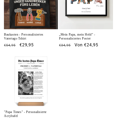
Baukasten - Personalisiertes
„Mein Papa, mein Held“ -
Vatertags-Tshirt
Personalisiertes Poster
Normaler
Verkaufspreis
€29,95
Normaler
Verkaufspreis
Von €24,95
€54,95
€34,95
Preis
Preis
"Papa Times" - Personalisierte
Acryltafel