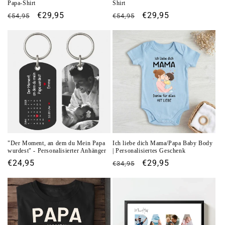
Papa-Shirt
Shirt
Normaler
Verkaufspreis
€29,95
Normaler
Verkaufspreis
€29,95
€54,95
€54,95
Preis
Preis
"Der Moment, an dem du Mein Papa
Ich liebe dich Mama/Papa Baby Body
wurdest" - Personalisierter Anhänger
| Personalisiertes Geschenk
Normaler
€24,95
Normaler
Verkaufspreis
€29,95
€34,95
Preis
Preis