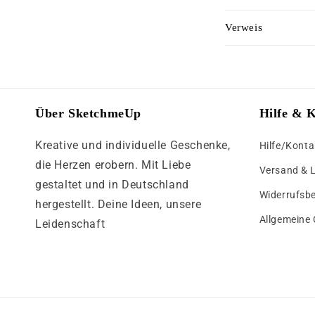
E
p
Verweis
i
b
n
a
k
r
l
e
Über SketchmeUp
Hilfe & 
a
r
Kreative und individuelle Geschenke,
Hilfe/Konta
p
I
die Herzen erobern. Mit Liebe
p
n
Versand & 
gestaltet und in Deutschland
b
h
Widerrufsb
hergestellt. Deine Ideen, unsere
a
a
Allgemeine
Leidenschaft
r
l
e
t
r
I