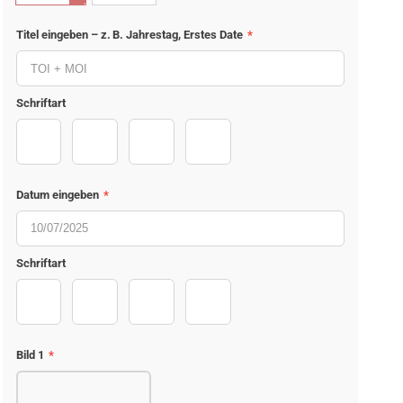
Titel eingeben – z. B. Jahrestag, Erstes Date
*
Schriftart
PermanentMarker-Regular
DancingScript-Bold
JosefinSans-Bold
Melistoria
Datum eingeben
*
Schriftart
PermanentMarker-Regular
DancingScript-Bold
JosefinSans-Bold
Melistoria
Bild 1
*