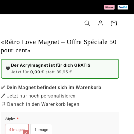
Einloggen
Warenkorb
«Rétro Love Magnet – Offre Spéciale 50
pour cent»
Der Acrylmagnet ist für dich GRATIS
🖤
Jetzt für
0,00 €
statt 39,95 €
✅ Dein Magnet befindet sich im Warenkorb
🖊️ Jetzt nur noch personalisieren
🛒 Danach in den Warenkorb legen
FARBE
GRÖSSE
Style:
*
acrylic
10,5 x 7,5cm
4 Images
1 Image