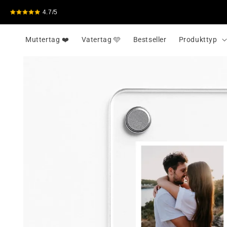
Direkt
zum
4.7/5
Inhalt
Muttertag ❤️
Vatertag 🩵
Bestseller
Produkttyp
Zu
Produktinformationen
springen