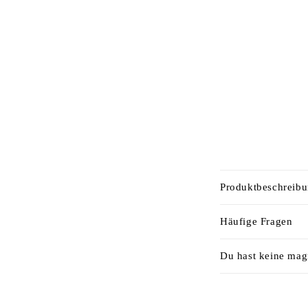
E
Produktbeschreib
i
n
Häufige Fragen
k
Du hast keine mag
l
a
p