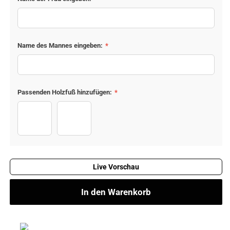
20x30 cm
Acryl
Name des Mannes eingeben:
*
Passenden Holzfuß hinzufügen:
*
Ohne Holzfuß
Mit Holzfuß +€14,95
Live Vorschau
In den Warenkorb