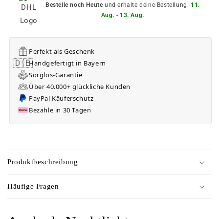
Bestelle noch Heute
und erhalte deine Bestellung:
11.
Aug.
-
13. Aug.
Perfekt als Geschenk
🇩🇪
Handgefertigt in Bayern
Sorglos-Garantie
Über 40.000+ glückliche Kunden
PayPal Käuferschutz
Bezahle in 30 Tagen
E
i
Produktbeschreibung
n
k
Häufige Fragen
l
a