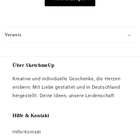
E
i
Verweis
n
k
l
a
Über SketchmeUp
p
Kreative und individuelle Geschenke, die Herzen
p
b
erobern. Mit Liebe gestaltet und in Deutschland
a
hergestellt. Deine Ideen, unsere Leidenschaft
r
e
Hilfe & Kontakt
r
I
Hilfe/Kontakt
n