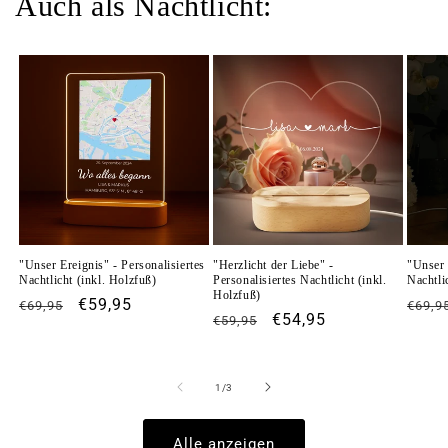
Auch als Nachtlicht:
p
p
b
a
r
e
r
I
n
h
a
"Unser Ereignis" - Personalisiertes
"Herzlicht der Liebe" -
"Unser 
Nachtlicht (inkl. Holzfuß)
Personalisiertes Nachtlicht (inkl.
Nachtli
l
Holzfuß)
Normaler
Verkaufspreis
€59,95
Norm
€69,95
€69,9
t
Normaler
Verkaufspreis
€54,95
€59,95
Preis
Preis
Preis
von
1
/
3
Alle anzeigen