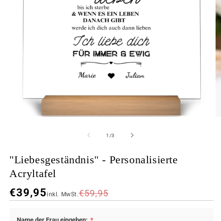
von
1
/
3
"Liebesgeständnis" - Personalisierte
Acryltafel
€39,95
€59,95
inkl. MwSt.
FARBE
GRÖSSE
Name der Frau eingeben:
*