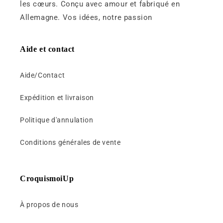
é
les cœurs. Conçu avec amour et fabriqué en
d
Allemagne. Vos idées, notre passion
u
c
Aide et contact
t
i
Aide/Contact
b
l
Expédition et livraison
e
Politique d'annulation
Conditions générales de vente
CroquismoiUp
À propos de nous