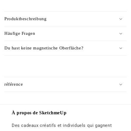
C
o
Produktbeschreibung
n
t
Häufige Fragen
e
n
Du hast keine magnetische Oberfläche?
u
r
é
C
d
o
u
référence
n
c
t
t
e
i
n
À propos de SketchmeUp
b
u
l
Des cadeaux créatifs et individuels qui gagnent
r
e