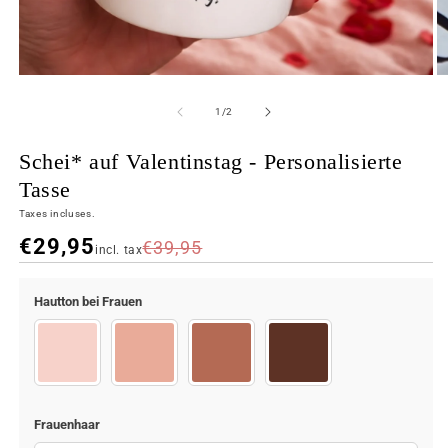
de
1
/
2
Schei* auf Valentinstag - Personalisierte
Tasse
Taxes incluses.
€29,95
€39,95
incl. tax
COULEUR
TAILLE
Hautton bei Frauen
1
white
Body Girl (1)
Body Girl (2)
Body Girl (3)
Body Girl (4)
Frauenhaar