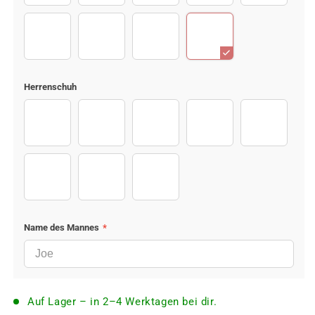
Jeans (4)
Jeans (5)
Jeans (8)
Jeans (9)
Herrenschuh
Sport shoes (2)
Sport shoes (3)
Sport shoes (4)
Sport shoes (7)
Sport shoes
Sport shoes (6)
Sport shoes (8)
Sport shoes (1)
Name des Mannes
*
Auf Lager – in 2–4 Werktagen bei dir.