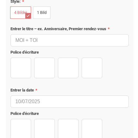
Style:
*
acrylic
10,5 x 7,5cm
4 Bilder
1 Bild
Entrer le titre – ex. Anniversaire, Premier rendez-vous
*
Police d'écriture
PermanentMarker-Regular
DancingScript-Bold
JosefinSans-Bold
Melistoria
Entrer la date
*
Police d'écriture
PermanentMarker-Regular
DancingScript-Bold
JosefinSans-Bold
Melistoria