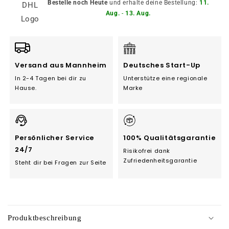
Bestelle noch Heute
und erhalte deine Bestellung:
11.
Aug.
-
13. Aug.
Versand aus Mannheim
Deutsches Start-Up
In 2-4 Tagen bei dir zu
Unterstütze eine regionale
Hause.
Marke
Persönlicher Service
100% Qualitätsgarantie
24/7
Risikofrei dank
Zufriedenheitsgarantie
Steht dir bei Fragen zur Seite
C
o
Produktbeschreibung
n