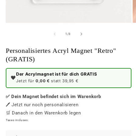
de
1
/
3
Personalisiertes Acryl Magnet "Retro"
(GRATIS)
Der Acrylmagnet ist für dich GRATIS
🖤
Jetzt für
0,00 €
statt 39,95 €
✅ Dein Magnet befindet sich im Warenkorb
🖊️ Jetzt nur noch personalisieren
🛒 Danach in den Warenkorb legen
Taxes incluses.
COULEUR
TAILLE