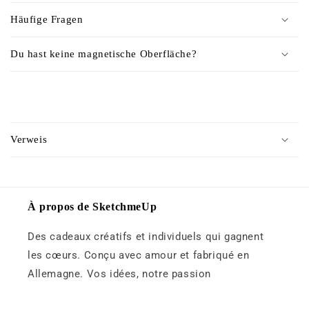
t
Häufige Fragen
e
n
Du hast keine magnetische Oberfläche?
u
r
é
C
d
o
u
Verweis
n
c
t
t
e
i
n
À propos de SketchmeUp
b
u
l
Des cadeaux créatifs et individuels qui gagnent
r
e
é
les cœurs. Conçu avec amour et fabriqué en
d
Allemagne. Vos idées, notre passion
u