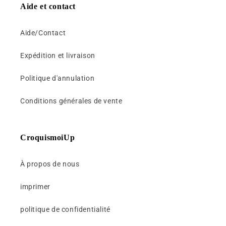
c
Aide et contact
t
i
Aide/Contact
b
l
Expédition et livraison
e
Politique d'annulation
Conditions générales de vente
CroquismoiUp
À propos de nous
imprimer
politique de confidentialité