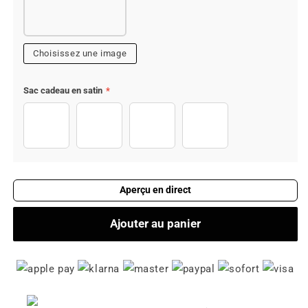
Choisissez une image
Sac cadeau en satin
*
Pas de sac en satin
Noir +€4,95
Gris +€4,95
Rose
Aperçu en direct
Ajouter au panier