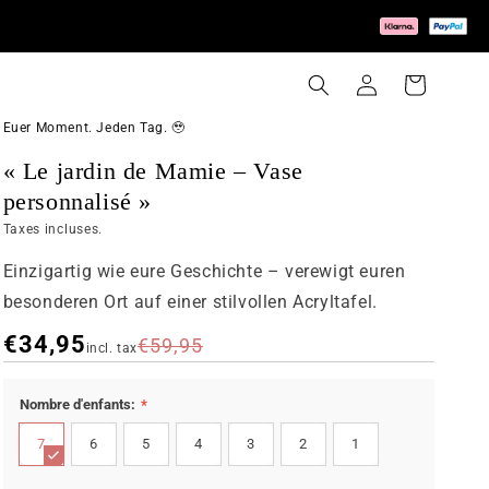
Connexion
Panier
Euer Moment. Jeden Tag. 🥹
« Le jardin de Mamie – Vase
personnalisé »
Taxes incluses.
Einzigartig wie eure Geschichte – verewigt euren
besonderen Ort auf einer stilvollen Acryltafel.
€34,95
€59,95
incl. tax
COULEUR
TAILLE
Nombre d'enfants:
*
transparent
730ml
7
6
5
4
3
2
1