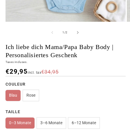
de
1
/
2
Ich liebe dich Mama/Papa Baby Body |
Personalisiertes Geschenk
Taxes incluses.
€29,95
€34,95
incl. tax
COULEUR
Blau
Rose
TAILLE
0–3 Monate
3–6 Monate
6–12 Monate