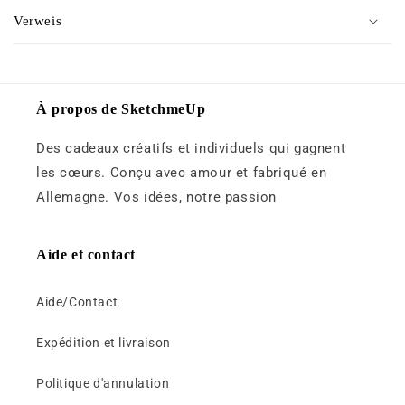
o
u
Verweis
n
r
t
é
e
d
n
u
À propos de SketchmeUp
u
c
Des cadeaux créatifs et individuels qui gagnent
r
t
é
les cœurs. Conçu avec amour et fabriqué en
i
d
Allemagne. Vos idées, notre passion
b
u
l
c
e
Aide et contact
t
i
Aide/Contact
b
l
Expédition et livraison
e
Politique d'annulation