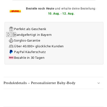
Bestelle noch Heute
und erhalte deine Bestellung:
10. Aug.
-
12. Aug.
Perfekt als Geschenk
🇩🇪
Handgefertigt in Bayern
Sorglos-Garantie
Über 40.000+ glückliche Kunden
PayPal Käuferschutz
Bezahle in 30 Tagen
C
o
Produktdetails – Personalisierter Baby-Body
n
t
e
C
n