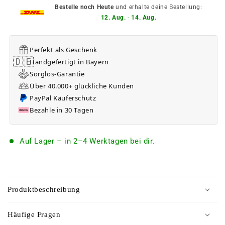
Bestelle noch Heute
und erhalte deine Bestellung:
12. Aug.
-
14. Aug.
Perfekt als Geschenk
🇩🇪
Handgefertigt in Bayern
Sorglos-Garantie
Über 40.000+ glückliche Kunden
PayPal Käuferschutz
Bezahle in 30 Tagen
Auf Lager – in 2–4 Werktagen bei dir.
C
o
Produktbeschreibung
n
t
Häufige Fragen
e