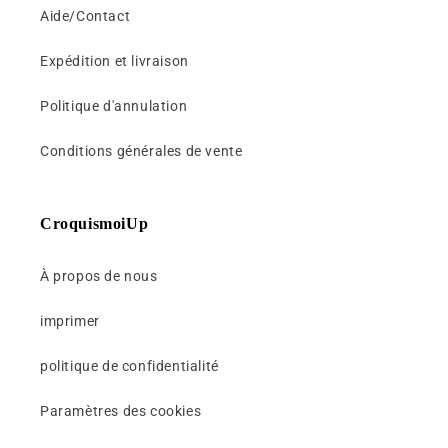
i
Aide/Contact
b
l
Expédition et livraison
e
Politique d'annulation
Conditions générales de vente
CroquismoiUp
À propos de nous
imprimer
politique de confidentialité
Paramètres des cookies