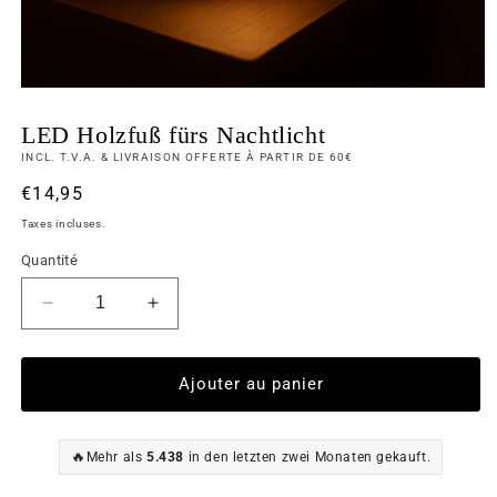
LED Holzfuß fürs Nachtlicht
INCL. T.V.A. & LIVRAISON OFFERTE À PARTIR DE 60€
Prix
€14,95
habituel
Taxes incluses.
Quantité
Réduire
Augmenter
la
la
quantité
quantité
de
de
Ajouter au panier
LED
LED
Holzfuß
Holzfuß
fürs
fürs
🔥
Mehr als
5.438
in den letzten zwei Monaten gekauft.
Nachtlicht
Nachtlicht