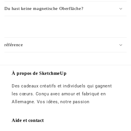
n
Du hast keine magnetische Oberfläche?
u
r
é
C
d
o
u
référence
n
c
t
t
e
i
n
À propos de SketchmeUp
b
u
l
Des cadeaux créatifs et individuels qui gagnent
r
e
é
les cœurs. Conçu avec amour et fabriqué en
d
Allemagne. Vos idées, notre passion
u
c
Aide et contact
t