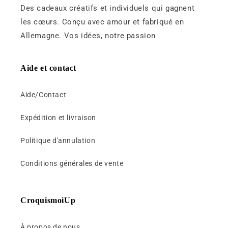
u
Des cadeaux créatifs et individuels qui gagnent
r
les cœurs. Conçu avec amour et fabriqué en
é
Allemagne. Vos idées, notre passion
d
u
c
Aide et contact
t
i
Aide/Contact
b
Expédition et livraison
l
e
Politique d'annulation
Conditions générales de vente
CroquismoiUp
À propos de nous