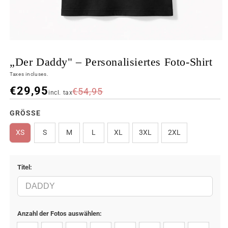
„Der Daddy" – Personalisiertes Foto-Shirt
Taxes incluses.
€29,95
€54,95
incl. tax
FARBE
GRÖSSE
XS
S
M
L
XL
3XL
2XL
Titel:
Anzahl der Fotos auswählen: