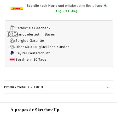
Bestelle noch Heute
und erhalte deine Bestellung:
9.
Aug.
-
11. Aug.
Perfekt als Geschenk
🇩🇪
Handgefertigt in Bayern
Sorglos-Garantie
Über 40.000+ glückliche Kunden
PayPal Käuferschutz
Bezahle in 30 Tagen
C
o
Produktdetails - Tshirt
n
t
e
À propos de SketchmeUp
n