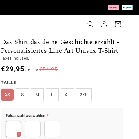
Connexion
Panier
Das Shirt das deine Geschichte erzählt -
Personalisiertes Line Art Unisex T-Shirt
Taxes incluses.
€29,95
€54,95
incl. tax
COULEUR
TAILLE
blanc
XS
S
M
L
XL
2XL
Fotoanzahl auswählen
*
15
1
9