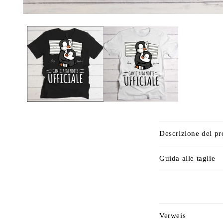
C
Descrizione del pr
o
n
Guida alle taglie
t
e
n
C
Verweis
u