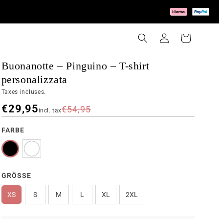
Connexion
Panier
Buonanotte – Pinguino – T-shirt
personalizzata
Taxes incluses.
€29,95
€54,95
incl. tax
FARBE
GRÖSSE
XS
S
M
L
XL
2XL