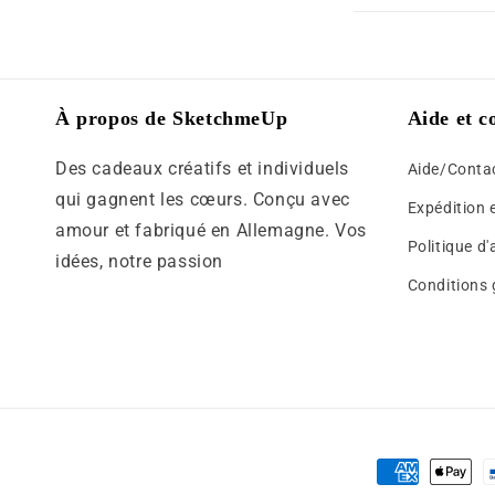
o
r
n
é
t
d
e
À propos de SketchmeUp
Aide et c
u
n
c
Des cadeaux créatifs et individuels
Aide/Conta
u
t
qui gagnent les cœurs. Conçu avec
r
Expédition e
amour et fabriqué en Allemagne. Vos
i
é
Politique d
idées, notre passion
b
d
Conditions 
l
u
e
c
t
i
b
Moyens
l