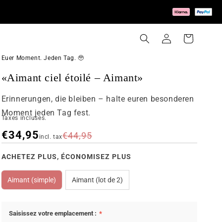
Connexion
Panier
Euer Moment. Jeden Tag. 🥹
«Aimant ciel étoilé – Aimant»
Erinnerungen, die bleiben – halte euren besonderen
Moment jeden Tag fest.
Taxes incluses.
€34,95
€44,95
incl. tax
ACHETEZ PLUS, ÉCONOMISEZ PLUS
Aimant (simple)
Aimant (lot de 2)
COULEUR
TAILLE
Saisissez votre emplacement :
*