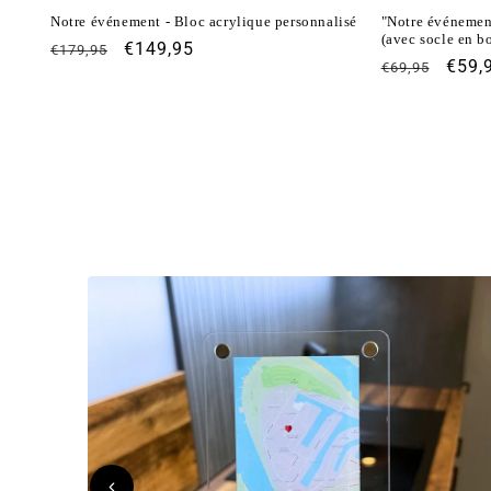
Notre événement - Bloc acrylique personnalisé
"Notre événement
(avec socle en bo
Prix
Prix
€149,95
€179,95
Prix
Prix
€59,
€69,95
habituel
promotionnel
habituel
prom