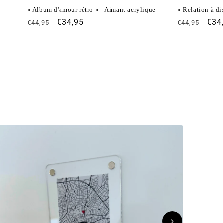
« Album d'amour rétro » - Aimant acrylique
« Relation à di
Prix
Prix
€34,95
Prix
Prix
€34
€44,95
€44,95
habituel
promotionnel
habituel
pro