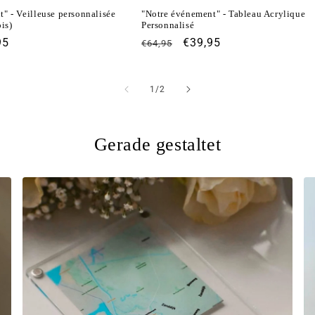
" - Veilleuse personnalisée
"Notre événement" - Tableau Acrylique
is)
Personnalisé
95
Prix
Prix
€39,95
€64,95
otionnel
habituel
promotionnel
de
1
/
2
Gerade gestaltet