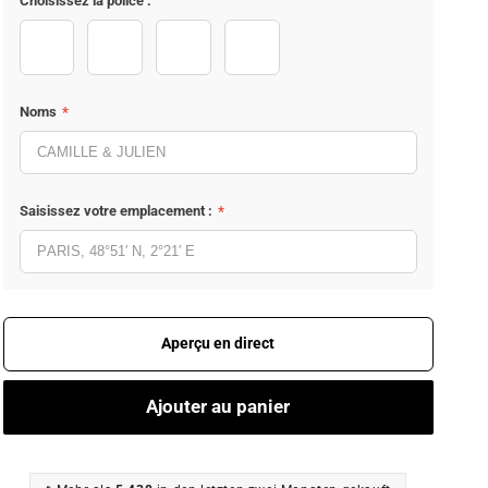
Choisissez la police :
JosefinSans-Bold
DancingScript-Bold
PlayfairDisplay-SemiBold
Satisfy-Regular
Noms
*
Saisissez votre emplacement :
*
Aperçu en direct
Ajouter au panier