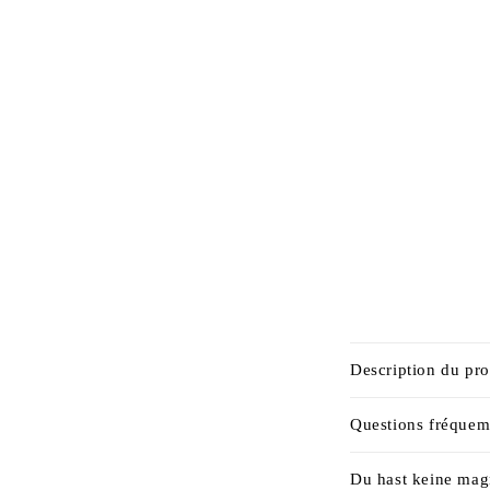
C
Description du pro
o
n
Questions fréque
t
Du hast keine mag