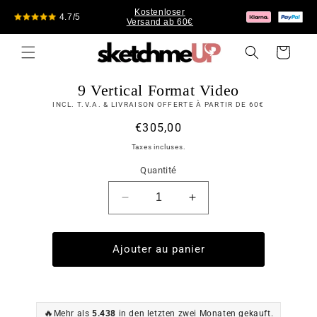
et
Kostenloser
passer
4.7/5
Versand ab 60€
au
contenu
Panier
Passer aux
9 Vertical Format Video
informations
produits
INCL. T.V.A. & LIVRAISON OFFERTE À PARTIR DE 60€
Prix
€305,00
habituel
Taxes incluses.
Quantité
Réduire
Augmenter
la
la
quantité
quantité
de
de
Ajouter au panier
9
9
Vertical
Vertical
Format
Format
Video
Video
🔥
Mehr als
5.438
in den letzten zwei Monaten gekauft.