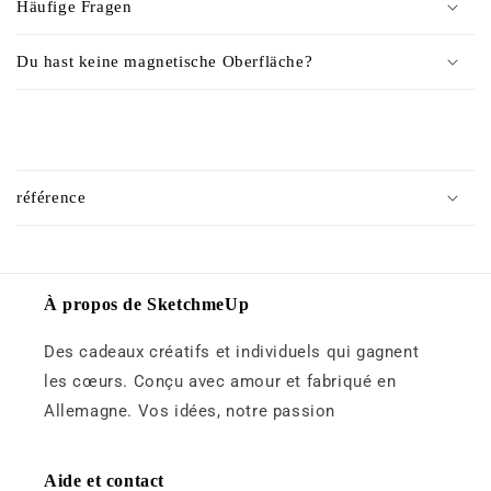
Häufige Fragen
e
n
Du hast keine magnetische Oberfläche?
u
r
é
C
d
o
u
référence
n
c
t
t
e
i
n
À propos de SketchmeUp
b
u
l
Des cadeaux créatifs et individuels qui gagnent
r
e
é
les cœurs. Conçu avec amour et fabriqué en
d
Allemagne. Vos idées, notre passion
u
c
Aide et contact