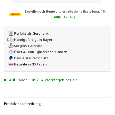
Bestelle noch Heute
und erhalte deine Bestellung:
10.
Aug.
-
12. Aug.
Perfekt als Geschenk
🇩🇪
Handgefertigt in Bayern
Sorglos-Garantie
Über 40.000+ glückliche Kunden
PayPal Käuferschutz
Bezahle in 30 Tagen
Auf Lager – in 2–4 Werktagen bei dir.
C
o
Produktbeschreibung
n
t