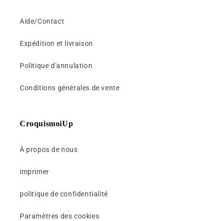
t
i
Aide/Contact
b
l
Expédition et livraison
e
Politique d'annulation
Conditions générales de vente
CroquismoiUp
À propos de nous
imprimer
politique de confidentialité
Paramètres des cookies