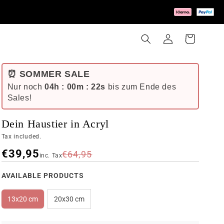
Log
Cart
in
⏰ SOMMER SALE
Nur noch
04h : 00m : 21s
bis zum Ende des
Sales!
Dein Haustier in Acryl
Tax included.
€39,95
€64,95
inc. Tax
AVAILABLE PRODUCTS
13x20 cm
20x30 cm