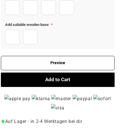
JosefinSans-Bold
DancingScript-Bold
PlayfairDisplay-SemiBold
Satisfy-Regular
Add suitable wooden base:
*
Without wooden base
With wooden base +€14,95
Preview
Add to Cart
Auf Lager - in 2-4 Werktagen bei dir