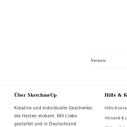
C
Verweis
o
l
l
a
Über SketchmeUp
Hilfe & 
p
Kreative und individuelle Geschenke,
Hilfe/Konta
s
die Herzen erobern. Mit Liebe
i
Versand & 
gestaltet und in Deutschland