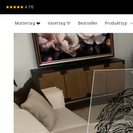
Skip to
4.7/5
content
Muttertag ❤️
Vatertag 🩵
Bestseller
Produkttyp
Skip to
product
information