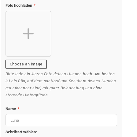
COLOR
SIZE
Foto hochladen
*
13x20 cm
Acryl
Choose an image
Bitte lade ein klares Foto deines Hundes hoch. Am besten
ist ein Bild, auf dem nur Kopf und Schultern deines Hundes
gut erkennbar sind, mit guter Beleuchtung und ohne
störende Hintergründe
Name
*
Schriftart wählen: