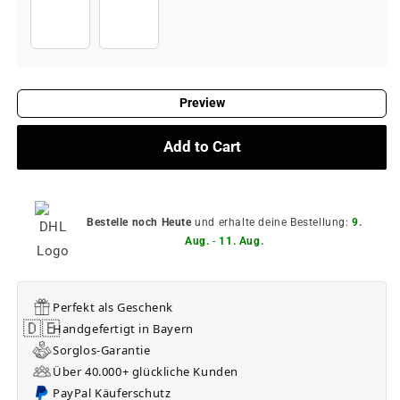
Without wooden base
With wooden base +€14,95
Preview
Add to Cart
Bestelle noch Heute
und erhalte deine Bestellung:
9.
Aug.
-
11. Aug.
Perfekt als Geschenk
🇩🇪
Handgefertigt in Bayern
Sorglos-Garantie
Über 40.000+ glückliche Kunden
PayPal Käuferschutz