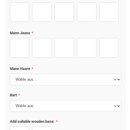
Shirt (4)
Shirt (11)
Shirt (1)
Shirt (3)
Shirt (8)
Mann Jeans
*
Jeans (1)
Jeans (4)
Jeans (7)
Jeans (9)
Jeans (5)
Mann Haare
*
Bart
*
Add suitable wooden base:
*