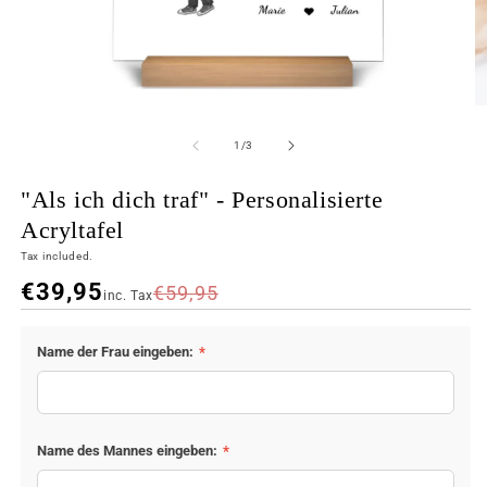
of
1
/
3
"Als ich dich traf" - Personalisierte
Acryltafel
Tax included.
€39,95
€59,95
inc. Tax
COLOR
SIZE
Name der Frau eingeben:
*
20x30 cm
Acryl
Name des Mannes eingeben:
*