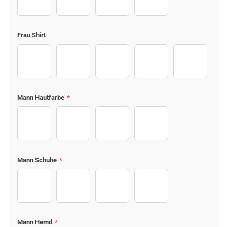
Jeans (1)
Jeans (2)
Jeans (3)
Jeans (10)
Frau Shirt
T-shirt (1)
T-shirt (10)
T-shirt (11)
T-shirt (15)
T-shirt (16)
Mann Hautfarbe
*
Body Men (1)
Body Men (2)
Body Men (3)
Body Men (4)
Mann Schuhe
*
Sport shoes (1)
Sport shoes (3)
Sport shoes (6)
Sport shoes (7)
Mann Hemd
*