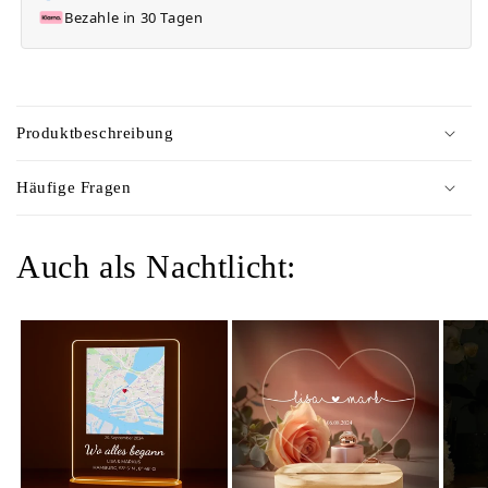
Bezahle in 30 Tagen
C
o
Produktbeschreibung
l
l
Häufige Fragen
a
p
Auch als Nachtlicht:
s
i
b
l
e
c
o
n
t