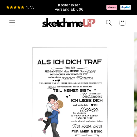
Skip to
Kostenloser
4.7/5
content
Versand ab 60€
Cart
Skip to
product
information