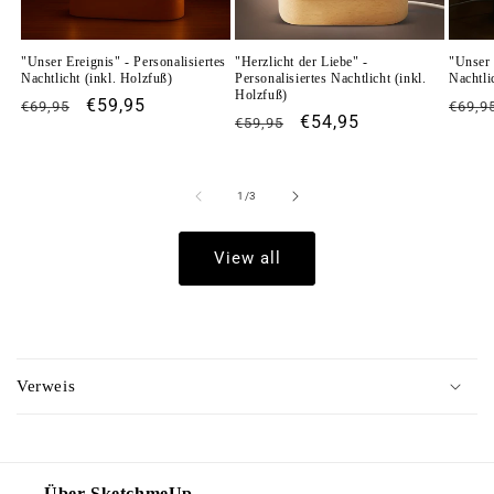
e
n
"Unser Ereignis" - Personalisiertes
"Herzlicht der Liebe" -
"Unser 
Nachtlicht (inkl. Holzfuß)
Personalisiertes Nachtlicht (inkl.
Nachtli
t
Holzfuß)
Regular
Sale
€59,95
Regu
€69,95
€69,9
Regular
Sale
€54,95
€59,95
price
price
price
price
price
of
1
/
3
View all
C
o
Verweis
l
l
a
p
Über SketchmeUp