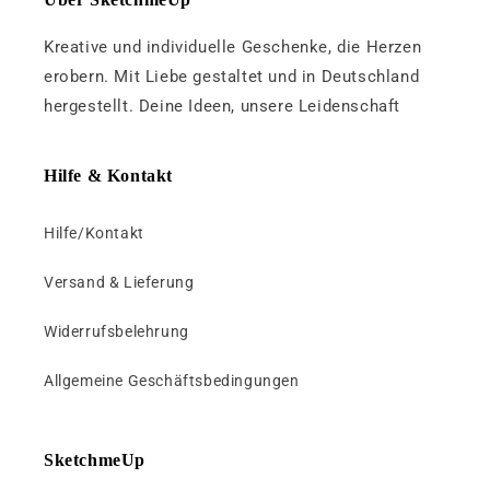
s
Kreative und individuelle Geschenke, die Herzen
i
b
erobern. Mit Liebe gestaltet und in Deutschland
l
hergestellt. Deine Ideen, unsere Leidenschaft
e
c
Hilfe & Kontakt
o
n
Hilfe/Kontakt
t
e
Versand & Lieferung
n
t
Widerrufsbelehrung
Allgemeine Geschäftsbedingungen
SketchmeUp