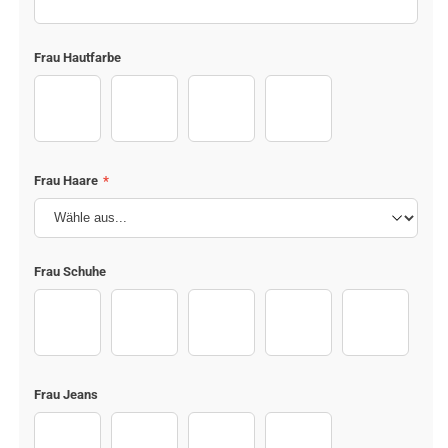
Frau Hautfarbe
Body Girl (1)
Body Girl (2)
Body Girl (3)
Body Girl (4)
Frau Haare
*
Frau Schuhe
Sport shoes (1)
Sport shoes (4)
Sport shoes (6)
Sport shoes (7)
Sport shoes
Frau Jeans