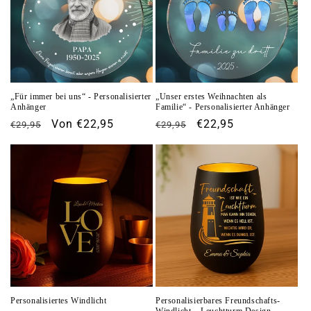
„Für immer bei uns“ - Personalisierter
„Unser erstes Weihnachten als
Anhänger
Familie“ - Personalisierter Anhänger
Normaler
Verkaufspreis
Von €22,95
Normaler
Verkaufspreis
€22,95
€29,95
€29,95
Preis
Preis
Personalisiertes Windlicht
Personalisierbares Freundschafts-
Windlicht – Leuchtturm Design