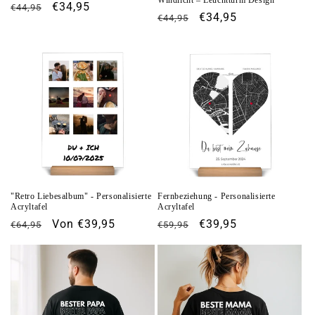
Normaler
Verkaufspreis
€34,95
€44,95
Normaler
Verkaufspreis
€34,95
€44,95
Preis
Preis
"Retro Liebesalbum" - Personalisierte
Fernbeziehung - Personalisierte
Acryltafel
Acryltafel
Normaler
Verkaufspreis
Von €39,95
Normaler
Verkaufspreis
€39,95
€64,95
€59,95
Preis
Preis