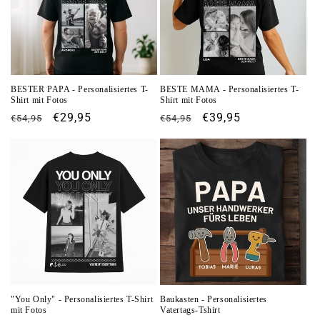
BESTER PAPA - Personalisiertes T-
BESTE MAMA - Personalisiertes T-
Shirt mit Fotos
Shirt mit Fotos
Normaler
Verkaufspreis
€29,95
Normaler
Verkaufspreis
€39,95
€54,95
€54,95
Preis
Preis
"You Only" - Personalisiertes T-Shirt
Baukasten - Personalisiertes
mit Fotos
Vatertags-Tshirt