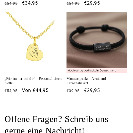
Normaler
Verkaufspreis
€34,95
Normaler
Verkaufspreis
€29,95
€54,95
€54,95
Preis
Preis
„Für immer bei dir“ - Personalisierte
Momentpunkt - Armband
Kette
Personalisiert
Normaler
Verkaufspreis
Von €44,95
Normaler
Verkaufspreis
€29,95
€54,95
€39,95
Preis
Preis
Offene Fragen? Schreib uns
gerne eine Nachricht!