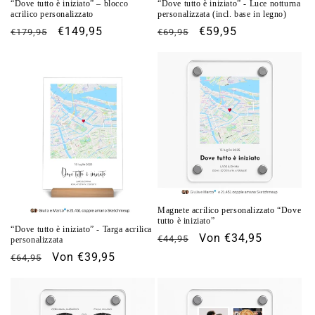
“Dove tutto è iniziato” – blocco
“Dove tutto è iniziato” - Luce notturna
acrilico personalizzato
personalizzata (incl. base in legno)
Normaler
Verkaufspreis
€149,95
Normaler
Verkaufspreis
€59,95
€179,95
€69,95
Preis
Preis
Magnete acrilico personalizzato “Dove
tutto è iniziato”
“Dove tutto è iniziato” - Targa acrilica
Normaler
Verkaufspreis
Von €34,95
€44,95
personalizzata
Preis
Normaler
Verkaufspreis
Von €39,95
€64,95
Preis