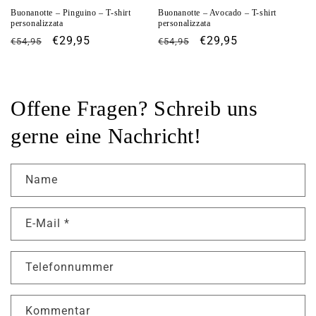
Buonanotte – Pinguino – T-shirt
Buonanotte – Avocado – T-shirt
personalizzata
personalizzata
Normaler
Verkaufspreis
€29,95
Normaler
Verkaufspreis
€29,95
€54,95
€54,95
Preis
Preis
Offene Fragen? Schreib uns
gerne eine Nachricht!
Name
E-Mail
*
Telefonnummer
Kommentar