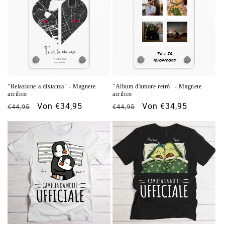
"Relazione a distanza" - Magnete
"Album d'amore retrò" - Magnete
acrilico
acrilico
Normaler
Verkaufspreis
Von €34,95
Normaler
Verkaufspreis
Von €34,95
€44,95
€44,95
Preis
Preis