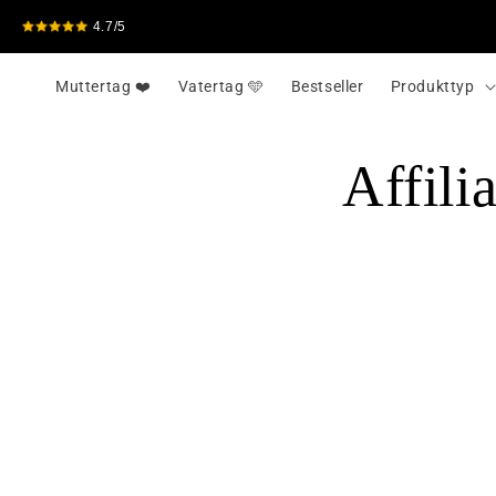
Meteen
naar de
4.7/5
content
Muttertag ❤️
Vatertag 🩵
Bestseller
Produkttyp
Affilia